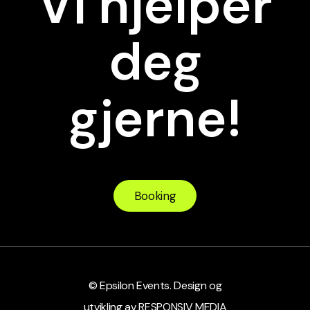
Vi hjelper
deg
gjerne!
Booking
©
Epsilon Events. Design og
utvikling av RESPONSIV MEDIA