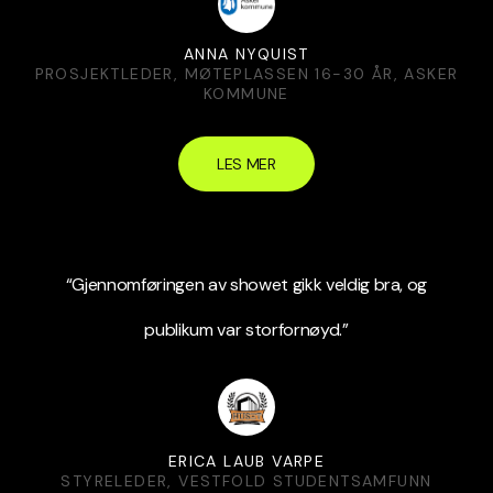
ANNA NYQUIST
PROSJEKTLEDER, MØTEPLASSEN 16-30 ÅR, ASKER
KOMMUNE
LES MER
“Gjennomføringen av showet gikk veldig bra, og
publikum var storfornøyd.”
ERICA LAUB VARPE
STYRELEDER, VESTFOLD STUDENTSAMFUNN