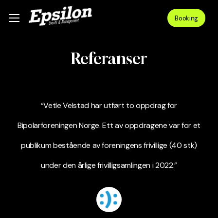
Skip
Menu
Menu
Booking
to
main
content
Referanser
“Vetle Velstad har utført to oppdrag for
Bipolarforeningen Norge. Ett av oppdragene var for et
publikum bestående av foreningens frivillige (40 stk)
under den årlige frivilligsamlingen i 2022.”