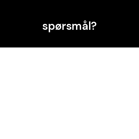
spørsmål?
Vi
hjelper
deg