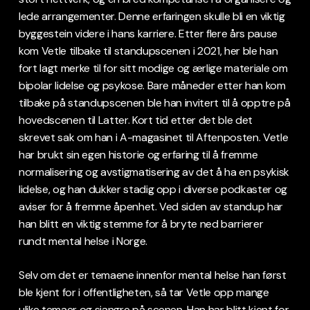
lede arrangementer. Denne erfaringen skulle bli en viktig
byggestein videre i hans karriere. Etter flere års pause
kom Vetle tilbake til standupscenen i 2021, her ble han
fort lagt merke til for sitt modige og ærlige materiale om
bipolar lidelse og psykose. Bare måneder etter han kom
tilbake på standupscenen ble han invitert til å opptre på
hovedscenen til Latter. Kort tid etter det ble det
skrevet sak om han i A-magasinet til Aftenposten. Vetle
har brukt sin egen historie og erfaring til å fremme
normalisering og avstigmatisering av det å ha en psykisk
lidelse, og han dukker stadig opp i diverse podkaster og
aviser for å fremme åpenhet. Ved siden av standup har
han blitt en viktig stemme for å bryte ned barrierer
rundt mental helse i Norge.
Selv om det er temaene innenfor mental helse han først
ble kjent for i offentligheten, så tar Vetle opp mange
ulike temaer og sjangre på scenen. Han har blitt kjent for