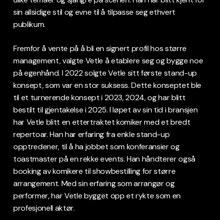
sin allsidige stil og evne til å tilpasse seg ethvert
publikum.
Fremfor å vente på å bli en signert profil hos større
management, valgte Vetle å etablere seg og bygge noe
på egenhånd. I 2022 solgte Vetle sitt første stand-up
konsept, som var en stor suksess. Dette konseptet ble
til et turnerende konsept i 2023, 2024, og har blitt
bestilt til gjentakelse i 2025. I løpet av sin tid i bransjen
har Vetle blitt en ettertraktet komiker med et bredt
repertoar. Han har erfaring fra enkle stand-up
opptredener, til å ha jobbet som konferansier og
toastmaster på en rekke events. Han håndterer også
booking av komikere til showbestilling for større
arrangement. Med sin erfaring som arrangør og
performer, har Vetle bygget opp et rykte som en
profesjonell aktør.