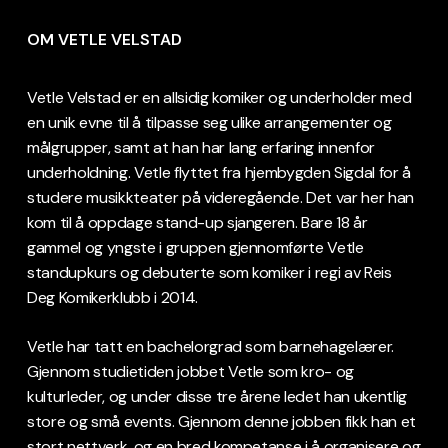
OM VETLE VELSTAD
Vetle Velstad er en allsidig komiker og underholder med
en unik evne til å tilpasse seg ulike arrangementer og
målgrupper, samt at han har lang erfaring innenfor
underholdning. Vetle flyttet fra hjembygden Sigdal for å
studere musikkteater på videregående. Det var her han
kom til å oppdage stand-up sjangeren. Bare 18 år
gammel og yngste i gruppen gjennomførte Vetle
standupkurs og debuterte som komiker i regi av Reis
Deg Komikerklubb i 2014.
Vetle har tatt en bachelorgrad som barnehagelærer.
Gjennom studietiden jobbet Vetle som kro- og
kulturleder, og under disse tre årene ledet han ukentlig
store og små events. Gjennom denne jobben fikk han et
stort nettverk, og en bred kompetanse i å organisere og