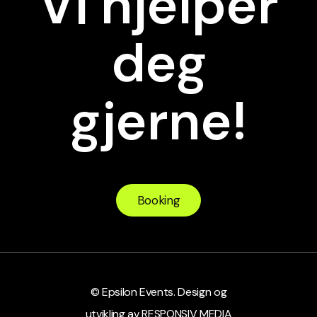
Vi hjelper
deg
gjerne!
Booking
©
Epsilon Events. Design og
utvikling av RESPONSIV MEDIA